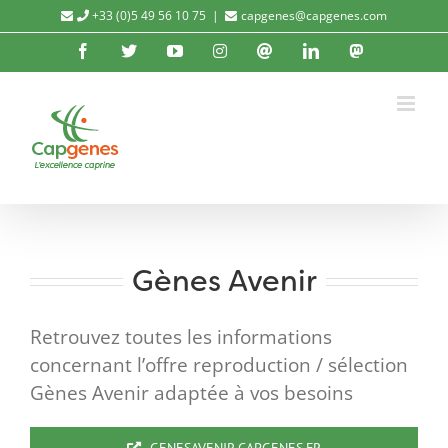
Passer
+33 (0)5 49 56 10 75
|
capgenes@capgenes.com
au
Facebook
X
YouTube
Instagram
Threads
LinkedIn
Mastod
contenu
Gènes Avenir
Retrouvez toutes les informations
concernant l’offre reproduction / sélection
Gènes Avenir adaptée à vos besoins