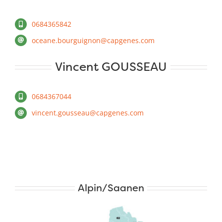
0684365842
oceane.bourguignon@capgenes.com
Vincent GOUSSEAU
0684367044
vincent.gousseau@capgenes.com
Alpin/Saanen