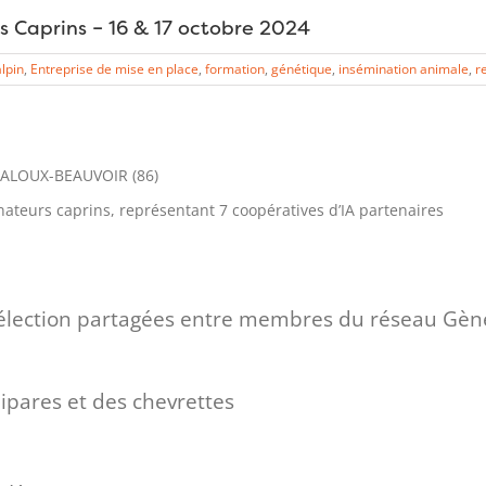
 Caprins – 16 & 17 octobre 2024
alpin
,
Entreprise de mise en place
,
formation
,
génétique
,
insémination animale
,
r
NALOUX-BEAUVOIR (86)
ateurs caprins, représentant 7 coopératives d’IA partenaires
sélection partagées entre membres du réseau Gène
ipares et des chevrettes