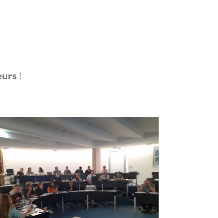
eurs
!