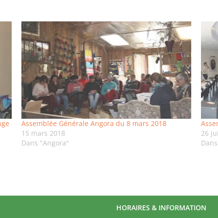
nge
Assemblée Générale Angora du 8 mars 2018
Asse
15 mars 2018
26 ju
Dans "Angora"
Dans
HORAIRES & INFORMATION