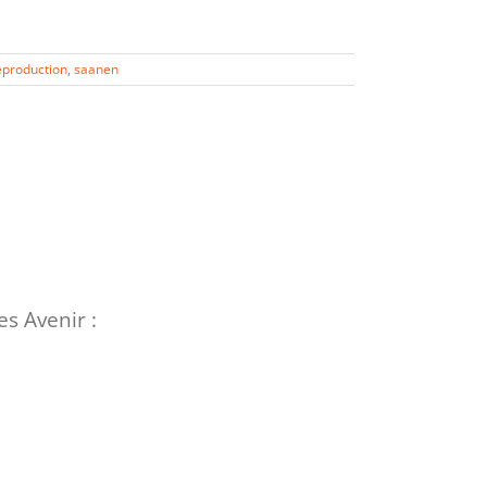
eproduction
,
saanen
s Avenir :