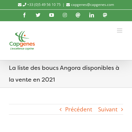
Passer
+33 (0)5 49 56 10 75
|
capgenes@capgenes.com
au
Facebook
X
YouTube
Instagram
Threads
LinkedIn
Mastod
contenu
La liste des boucs Angora disponibles à
la vente en 2021
Précédent
Suivant