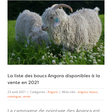
Voir
l'image
agrandie
La liste des boucs Angora disponibles à la
vente en 2021
23 août 2021
|
Catégories :
Angora
|
Mots-clés :
angora
,
boucs
,
catalogue
,
vente
La campagne de pointage des Angora est