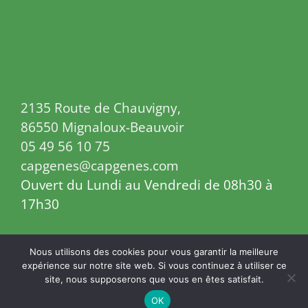
2135 Route de Chauvigny,
86550 Mignaloux-Beauvoir
05 49 56 10 75
capgenes@capgenes.com
Ouvert du Lundi au Vendredi de 08h30 à
17h30
Nous utilisons des cookies pour vous garantir la meilleure
expérience sur notre site web. Si vous continuez à utiliser ce
© 2017 Capgenes | Tous droits réservés
site, nous supposerons que vous en êtes satisfait.
Facebook
X
YouTube
Instagram
Threads
LinkedIn
Mastodon
OK