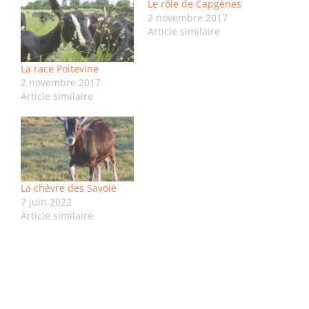
Le rôle de Capgènes
2 novembre 2017
Article similaire
La race Poitevine
2 novembre 2017
Article similaire
La chèvre des Savoie
7 juin 2022
Article similaire