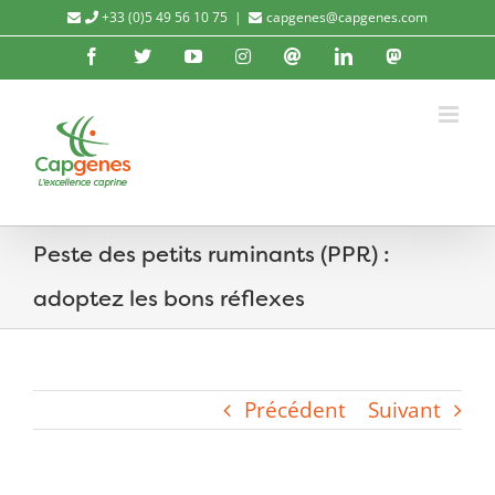
Passer
+33 (0)5 49 56 10 75
|
capgenes@capgenes.com
au
Facebook
X
YouTube
Instagram
Threads
LinkedIn
Mastod
contenu
Peste des petits ruminants (PPR) :
adoptez les bons réflexes
Précédent
Suivant