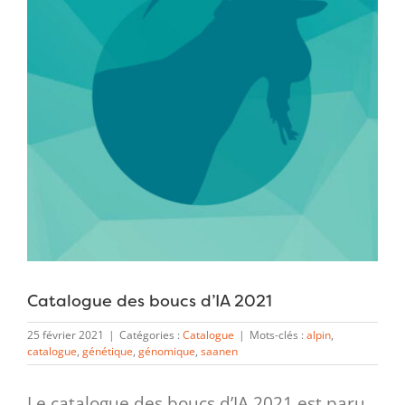
Catalogue des boucs d’IA 2021
25 février 2021
|
Catégories :
Catalogue
|
Mots-clés :
alpin
,
catalogue
,
génétique
,
génomique
,
saanen
Le catalogue des boucs d’IA 2021 est paru.