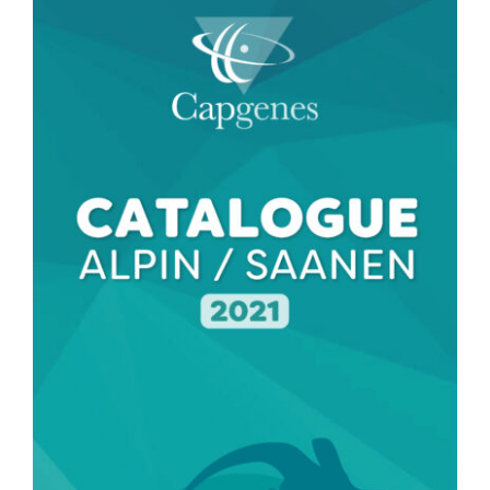
l'image
agrandie