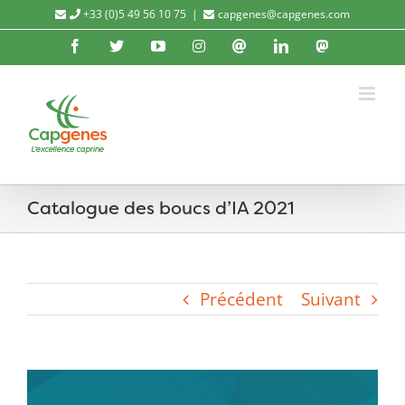
Passer
+33 (0)5 49 56 10 75
|
capgenes@capgenes.com
au
Facebook
X
YouTube
Instagram
Threads
LinkedIn
Mastod
contenu
Catalogue des boucs d’IA 2021
Précédent
Suivant
Voir