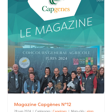
Magazine Capgènes N°12
28 juin 2024
|
Catégories :
Capgènes
|
Mots-clés :
alpin
,