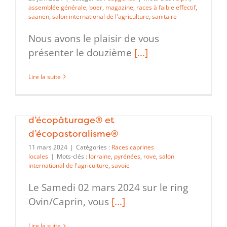
assemblée générale
,
boer
,
magazine
,
races à faible effectif
,
saanen
,
salon international de l'agriculture
,
sanitaire
Nous avons le plaisir de vous
présenter le douzième
[...]
Lire la suite
Présentation des races locales et de
la Fédération Française
d’écopâturage® et
d’écopastoralisme®
11 mars 2024
|
Catégories :
Races caprines
locales
|
Mots-clés :
lorraine
,
pyrénées
,
rove
,
salon
international de l'agriculture
,
savoie
Le Samedi 02 mars 2024 sur le ring
Ovin/Caprin, vous
[...]
Lire la suite