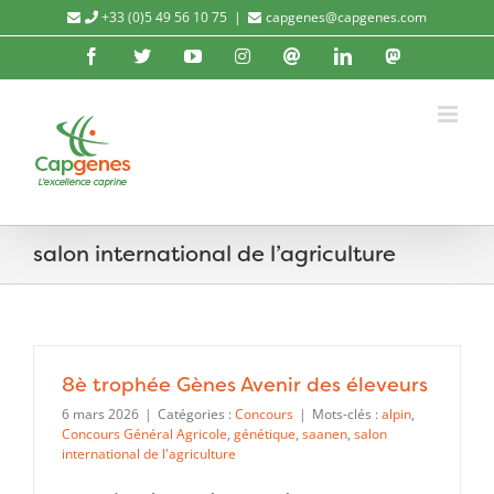
Passer
+33 (0)5 49 56 10 75
|
capgenes@capgenes.com
au
Facebook
X
YouTube
Instagram
Threads
LinkedIn
Mastod
contenu
salon international de l’agriculture
8è trophée Gènes Avenir des éleveurs
6 mars 2026
|
Catégories :
Concours
|
Mots-clés :
alpin
,
Concours Général Agricole
,
génétique
,
saanen
,
salon
international de l'agriculture