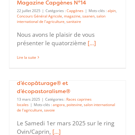
Magazine Capgènes N°14
22 juillet 2025
|
Catégories :
Capgènes
|
Mots-clés :
alpin
,
Concours Général Agricole
,
magazine
,
saanen
,
salon
international de l'agriculture
,
sanitaire
Nous avons le plaisir de vous
présenter le quatorzième
[...]
Lire la suite
Présentation des races Caprines
locales et de la Fédération Française
d’écopâturage® et
d’écopastoralisme®
13 mars 2025
|
Catégories :
Races caprines
locales
|
Mots-clés :
angora
,
poitevine
,
salon international
de l'agriculture
,
savoie
Le Samedi 1er mars 2025 sur le ring
Ovin/Caprin,
[...]