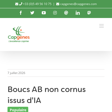
Passer
+33 (0)5 49 56 10 75
|
capgenes@capgenes.com
au
Facebook
X
YouTube
Instagram
Threads
LinkedIn
Mastod
contenu
7 juillet 2026
Boucs AB non cornus
issus d'IA
Populaire