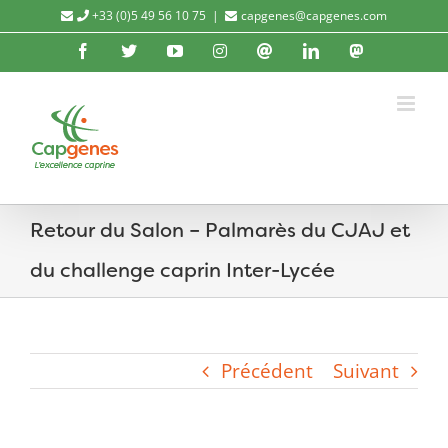
Passer
+33 (0)5 49 56 10 75
|
capgenes@capgenes.com
au
Facebook
X
YouTube
Instagram
Threads
LinkedIn
Mastod
contenu
Retour du Salon – Palmarès du CJAJ et
du challenge caprin Inter-Lycée
Précédent
Suivant