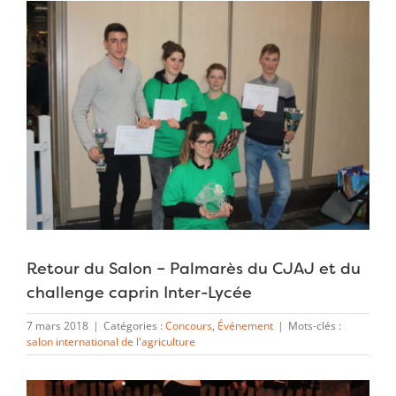
Voir
l'image
agrandie
Retour du Salon – Palmarès du CJAJ et du
challenge caprin Inter-Lycée
7 mars 2018
|
Catégories :
Concours
,
Événement
|
Mots-clés :
salon international de l'agriculture