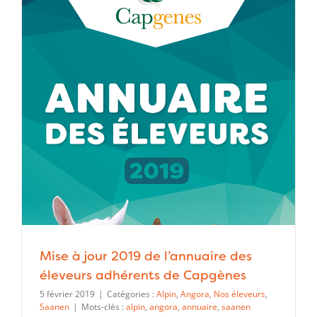
Mise à jour 2019 de l’annuaire des
éleveurs adhérents de Capgènes
5 février 2019
|
Catégories :
Alpin
,
Angora
,
Nos éleveurs
,
Saanen
|
Mots-clés :
alpin
,
angora
,
annuaire
,
saanen