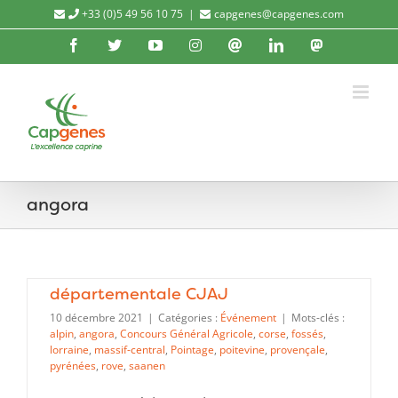
Passer
+33 (0)5 49 56 10 75
|
capgenes@capgenes.com
au
Facebook
X
YouTube
Instagram
Threads
LinkedIn
Mastod
contenu
angora
Capr’inov 2021 et Finale
départementale CJAJ
10 décembre 2021
|
Catégories :
Événement
|
Mots-clés :
alpin
,
angora
,
Concours Général Agricole
,
corse
,
fossés
,
lorraine
,
massif-central
,
Pointage
,
poitevine
,
provençale
,
pyrénées
,
rove
,
saanen