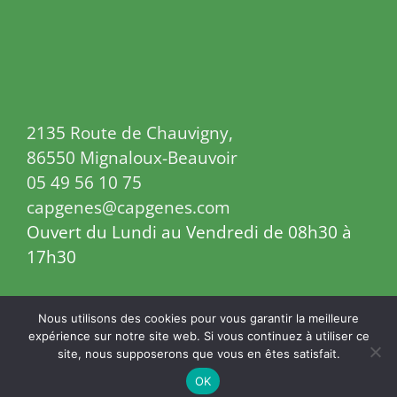
2135 Route de Chauvigny,
86550 Mignaloux-Beauvoir
05 49 56 10 75
capgenes@capgenes.com
Ouvert du Lundi au Vendredi de 08h30 à
17h30
Nous utilisons des cookies pour vous garantir la meilleure
expérience sur notre site web. Si vous continuez à utiliser ce
© 2017 Capgenes | Tous droits réservés
site, nous supposerons que vous en êtes satisfait.
Facebook
X
YouTube
Instagram
Threads
LinkedIn
Mastodon
OK