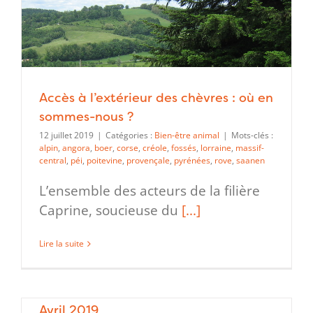
Accès à l’extérieur des chèvres : où en
sommes-nous ?
12 juillet 2019
|
Catégories :
Bien-être animal
|
Mots-clés :
alpin
,
angora
,
boer
,
corse
,
créole
,
fossés
,
lorraine
,
massif-
central
,
péi
,
poitevine
,
provençale
,
pyrénées
,
rove
,
saanen
L’ensemble des acteurs de la filière
Caprine, soucieuse du
[...]
Lire la suite
Assemblée générale Capgènes du 16
Avril 2019