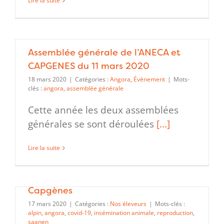
Lire la suite
Assemblée générale de l’ANECA et
CAPGENES du 11 mars 2020
18 mars 2020
|
Catégories :
Angora
,
Événement
|
Mots-
clés :
angora
,
assemblée générale
Cette année les deux assemblées
générales se sont déroulées
[...]
Lire la suite
Impact covid-19 sur les activités de
Capgènes
17 mars 2020
|
Catégories :
Nos éleveurs
|
Mots-clés :
alpin
,
angora
,
covid-19
,
insémination animale
,
reproduction
,
saanen