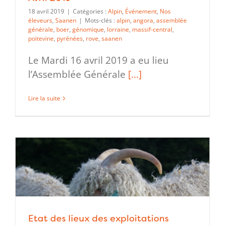
18 avril 2019
|
Catégories :
Alpin
,
Événement
,
Nos
éleveurs
,
Saanen
|
Mots-clés :
alpin
,
angora
,
assemblée
générale
,
boer
,
génomique
,
lorraine
,
massif-central
,
poitevine
,
pyrénées
,
rove
,
saanen
Le Mardi 16 avril 2019 a eu lieu
l’Assemblée Générale
[...]
Lire la suite
Etat des lieux des exploitations