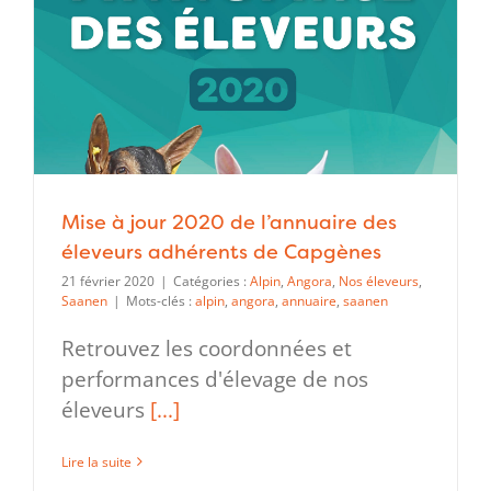
Mise à jour 2020 de l’annuaire des
éleveurs adhérents de Capgènes
21 février 2020
|
Catégories :
Alpin
,
Angora
,
Nos éleveurs
,
Saanen
|
Mots-clés :
alpin
,
angora
,
annuaire
,
saanen
Retrouvez les coordonnées et
performances d'élevage de nos
éleveurs
[...]
Lire la suite